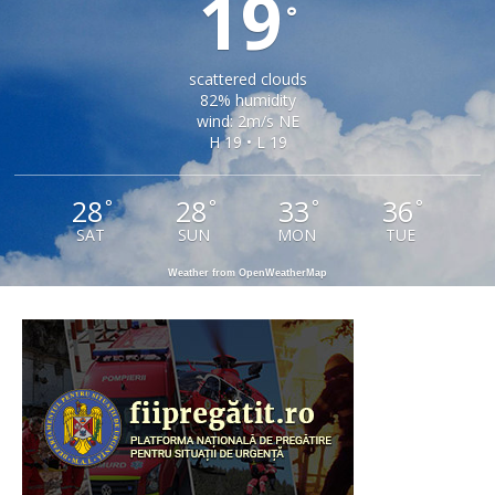
19
°
scattered clouds
82% humidity
wind: 2m/s NE
H 19 • L 19
28
28
33
36
°
°
°
°
SAT
SUN
MON
TUE
Weather from OpenWeatherMap