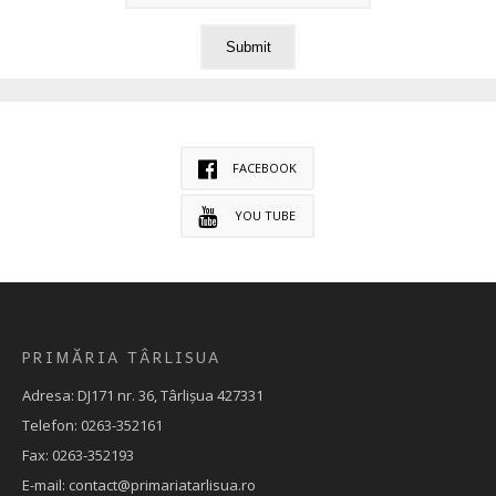
FACEBOOK
YOU TUBE
PRIMĂRIA TÂRLISUA
Adresa: DJ171 nr. 36, Târlișua 427331
Telefon: 0263-352161
Fax: 0263-352193
E-mail: contact@primariatarlisua.ro