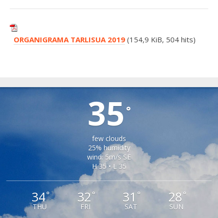
ORGANIGRAMA TARLISUA 2019
(154,9 KiB, 504 hits)
TIRLIȘUA
35
°
few clouds
25% humidity
wind: 5m/s SE
H 35 • L 35
34
32
31
28
°
°
°
°
THU
FRI
SAT
SUN