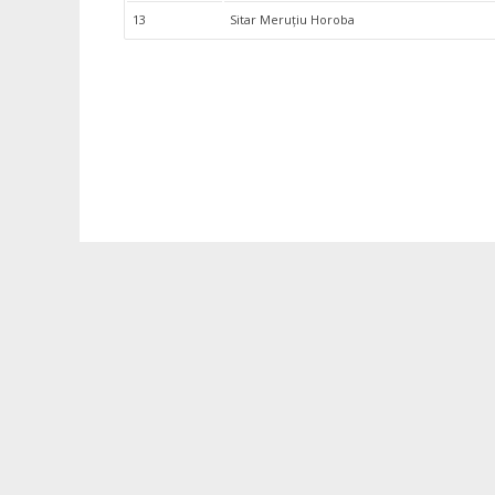
13
Sitar Meruțiu Horoba