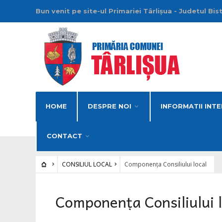
Bun venit pe site-ul Primariei Târlișua - Judetul Bis
HOME
DESPRE NOI
INFORMATII INTE
CONTACT
CONSILIUL LOCAL
Componența Consiliului local
Componența Consiliului l