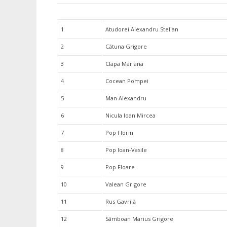
1
Atudorei Alexandru Stelian
2
Cătuna Grigore
3
Clapa Mariana
4
Cocean Pompei
5
Man Alexandru
6
Nicula Ioan Mircea
7
Pop Florin
8
Pop Ioan-Vasile
9
Pop Floare
10
Valean Grigore
11
Rus Gavrilă
12
Sâmboan Marius Grigore