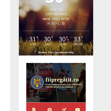
clear sky
33% humidity
wind: 3m/s WSW
H 30 • L 30
31
30
30
33
°
°
°
°
FRI
SAT
SUN
MON
Weather from OpenWeatherMap