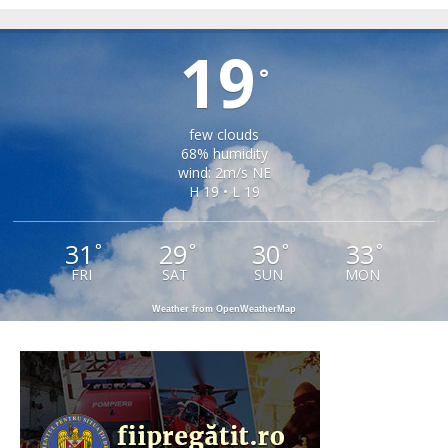
TIRLIȘUA
19
°
few clouds
68% humidity
wind: 2m/s NE
H 19 • L 19
31
29
30
33
°
°
°
°
FRI
SAT
SUN
MON
Weather from OpenWeatherMap