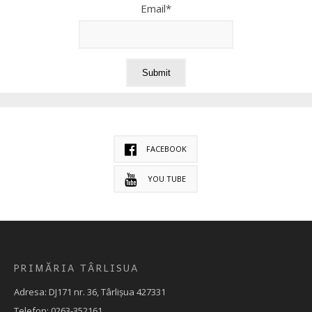
Email*
FACEBOOK
YOU TUBE
PRIMĂRIA TÂRLISUA
Adresa: DJ171 nr. 36, Târlișua 427331
Telefon: 0263-352161