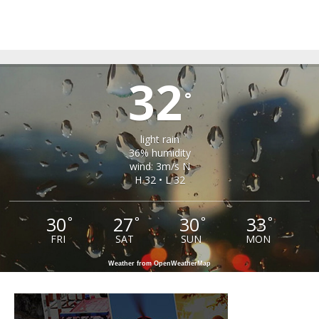
TIRLIȘUA
32
°
light rain
36% humidity
wind: 3m/s N
H 32 • L 32
30
27
30
33
°
°
°
°
FRI
SAT
SUN
MON
Weather from OpenWeatherMap