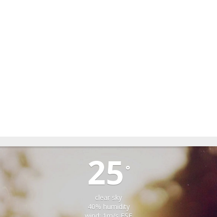
TIRLIȘUA
25
°
clear sky
40% humidity
wind: 1m/s ESE