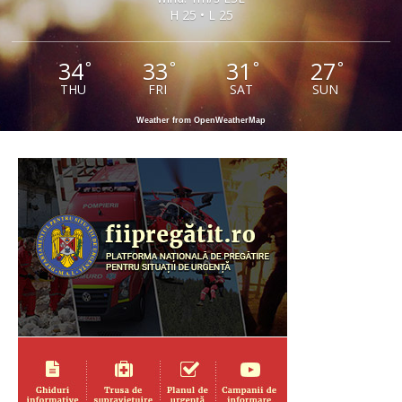
H 25 • L 25
34
33
31
27
°
°
°
°
THU
FRI
SAT
SUN
Weather from OpenWeatherMap