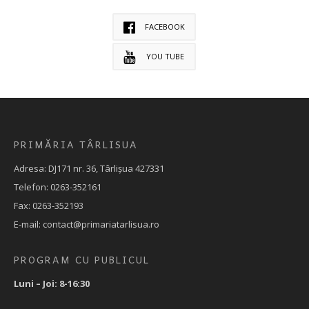
FACEBOOK
YOU TUBE
PRIMĂRIA TÂRLISUA
Adresa: DJ171 nr. 36, Târlișua 427331
Telefon: 0263-352161
Fax: 0263-352193
E-mail: contact@primariatarlisua.ro
PROGRAM CU PUBLICUL
Luni – Joi: 8-16:30