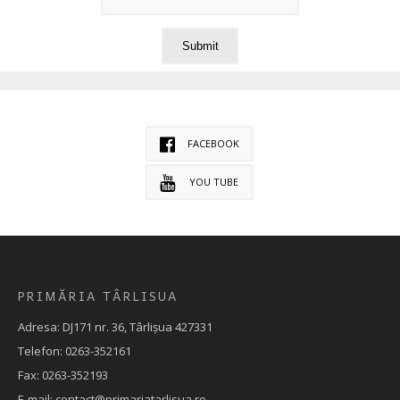
FACEBOOK
YOU TUBE
PRIMĂRIA TÂRLISUA
Adresa: DJ171 nr. 36, Târlișua 427331
Telefon: 0263-352161
Fax: 0263-352193
E-mail: contact@primariatarlisua.ro