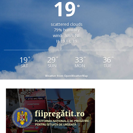
19
°
scattered clouds
79% humidity
wind: 3m/s NE
H 19 • L 19
19
29
33
36
°
°
°
°
SAT
SUN
MON
TUE
Weather from OpenWeatherMap