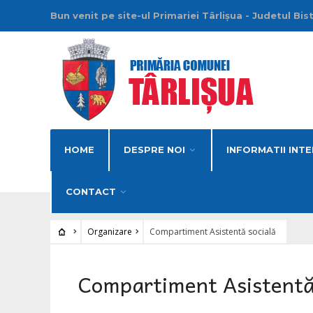
Bun venit pe site-ul Primariei Târlișua - Judetul Bis
HOME
DESPRE NOI
INFORMATII INTE
CONTACT
Organizare
Compartiment Asistentă socială
Compartiment Asistentă