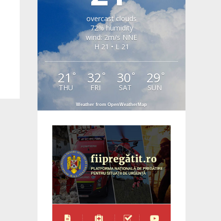
overcast clouds
72% humidity
wind: 2m/s NNE
H 21 • L 21
21
32
30
29
°
°
°
°
THU
FRI
SAT
SUN
Weather from OpenWeatherMap