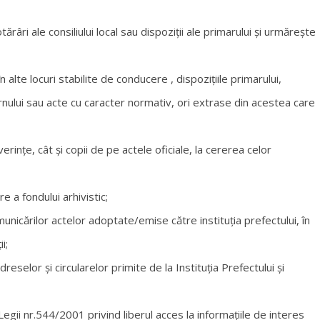
râri ale consiliului local sau dispoziţii ale primarului şi urmăreşte
n alte locuri stabilite de conducere , dispoziţiile primarului,
uvernului sau acte cu caracter normativ, ori extrase din acestea care
inţe, cât şi copii de pe actele oficiale, la cererea celor
 a fondului arhivistic;
unicărilor actelor adoptate/emise către instituţia prefectului, în
i;
reselor şi circularelor primite de la Instituţia Prefectului şi
 Legii nr.544/2001 privind liberul acces la informaţiile de interes