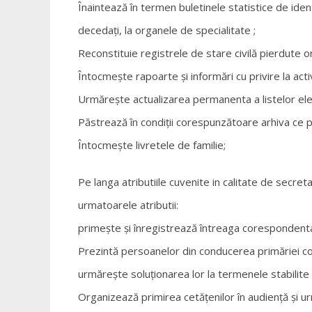
Înaintează în termen buletinele statistice de ident
decedaţi, la organele de specialitate ;
Reconstituie registrele de stare civilă pierdute o
Întocmeşte rapoarte şi informări cu privire la activ
Urmăreşte actualizarea permanenta a listelor elec
Păstrează în condiţii corespunzătoare arhiva ce pri
Întocmeşte livretele de familie;
Pe langa atributiile cuvenite in calitate de secreta
urmatoarele atributii:
primeşte şi înregistrează întreaga corespondenta a
Prezintă persoanelor din conducerea primăriei core
urmăreşte soluţionarea lor la termenele stabilite
Organizează primirea cetăţenilor în audienţă şi ur