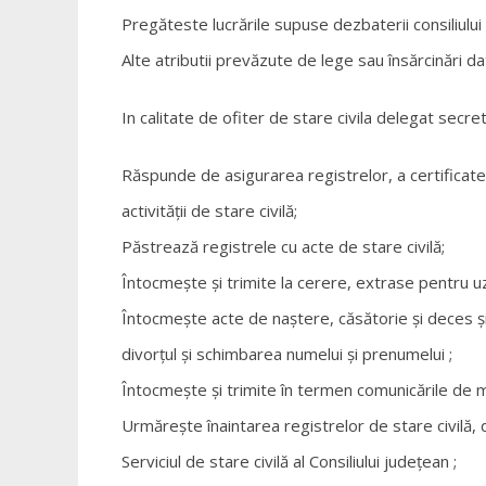
Pregăteste lucrările supuse dezbaterii consiliului l
Alte atributii prevăzute de lege sau însărcinări da
In calitate de ofiter de stare civila delegat secr
Răspunde de asigurarea registrelor, a certificatel
activităţii de stare civilă;
Păstrează registrele cu acte de stare civilă;
Întocmeşte şi trimite la cerere, extrase pentru uzu
Întocmeşte acte de naştere, căsătorie şi deces şi î
divorţul şi schimbarea numelui şi prenumelui ;
Întocmeşte şi trimite în termen comunicările de menţ
Urmăreşte înaintarea registrelor de stare civilă, 
Serviciul de stare civilă al Consiliului judeţean ;