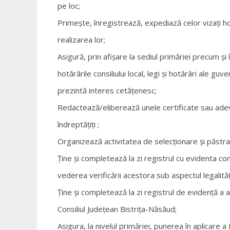
pe loc;
Primeşte, înregistrează, expediază celor vizaţi hotă
realizarea lor;
Asigură, prin afişare la sediul primăriei precum şi î
hotărârile consiliului local, legi şi hotărâri ale g
prezintă interes cetăţenesc;
Redactează/eliberează unele certificate sau adever
îndreptăţiţi ;
Organizează activitatea de selecţionare şi păstrare
Ţine şi completează la zi registrul cu evidenta com
vederea verificării acestora sub aspectul legalităţi
Ţine şi completează la zi registrul de evidenţă a ad
Consiliul Judeţean Bistriţa-Năsăud;
Asigura, la nivelul primăriei, punerea în aplicare a