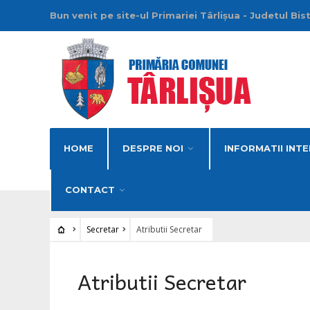
Bun venit pe site-ul Primariei Târlișua - Judetul Bis
HOME
DESPRE NOI
INFORMATII INTE
CONTACT
Secretar
Atributii Secretar
Atributii Secretar