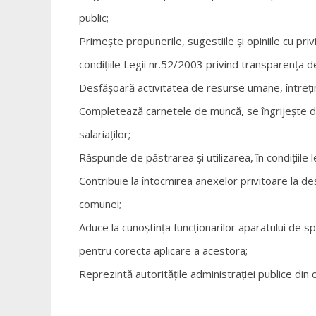
public;
Primeşte propunerile, sugestiile şi opiniile cu pr
condiţiile Legii nr.52/2003 privind transparenţa de
Desfăşoară activitatea de resurse umane, întreţine
Completează carnetele de muncă, se îngrijeşte de
salariaţilor;
Răspunde de păstrarea şi utilizarea, în condiţiile leg
Contribuie la întocmirea anexelor privitoare la des
comunei;
Aduce la cunoştinţa funcţionarilor aparatului de spec
pentru corecta aplicare a acestora;
Reprezintă autorităţile administraţiei publice din 