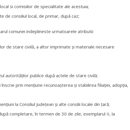
ocal si comisiilor de specialitate ale acestuia;
te de consiliul local, de primar, după caz;
etarul comunei indeplineste urmatoarele atributii:
or de stare civilă, a altor imprimate şi materiale necesare
l autorităţilor publice după actele de stare civilă;
nscrie prin menţiune recunoaşterea şi stabilirea filiaţiei, adopţia,
iuni la Consiliul Judeţean şi alte consilii locale din ţară;
după completare, în termen de 30 de zile, exemplarul II, la