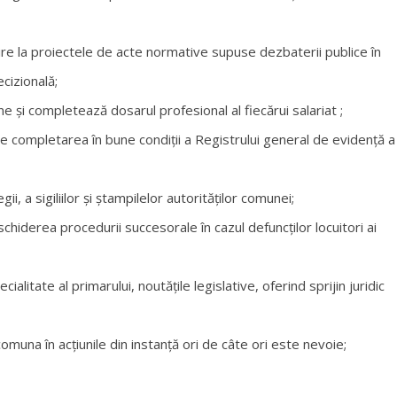
ivire la proiectele de acte normative supuse dezbaterii publice în
cizională;
 şi completează dosarul profesional al fiecărui salariat ;
 completarea în bune condiţii a Registrului general de evidenţă a
ii, a sigiliilor şi ştampilelor autorităţilor comunei;
chiderea procedurii succesorale în cazul defuncţilor locuitori ai
ialitate al primarului, noutăţile legislative, oferind sprijin juridic
comuna în acţiunile din instanţă ori de câte ori este nevoie;