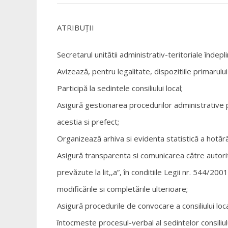
ATRIBUȚII
Secretarul unitătii administrativ-teritoriale îndeplin
Avizează, pentru legalitate, dispozitiile primarului s
Participă la sedintele consiliului local;
Asigură gestionarea procedurilor administrative pri
acestia si prefect;
Organizează arhiva si evidenta statistică a hotărâril
Asigură transparenta si comunicarea către autorită
prevăzute la lit,,a”, în conditiile Legii nr. 544/200
modificările si completările ulterioare;
Asigură procedurile de convocare a consiliului loca
întocmeste procesul-verbal al sedintelor consiliului