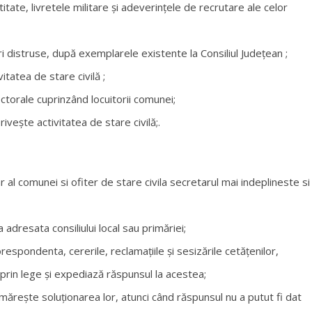
itate, livretele militare şi adeverinţele de recrutare ale celor
ri distruse, după exemplarele existente la Consiliul Judeţean ;
itatea de stare civilă ;
torale cuprinzând locuitorii comunei;
veşte activitatea de stare civilă;.
r al comunei si ofiter de stare civila secretarul mai indeplineste si
dresata consiliului local sau primăriei;
spondenta, cererile, reclamaţiile şi sesizările cetăţenilor,
 prin lege şi expediază răspunsul la acestea;
măreşte soluţionarea lor, atunci când răspunsul nu a putut fi dat