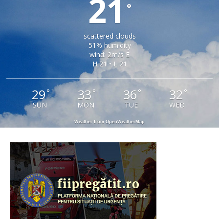
21
°
scattered clouds
51% humidity
wind: 2m/s E
H 21 • L 21
29
33
36
32
°
°
°
°
SUN
MON
TUE
WED
Weather from OpenWeatherMap