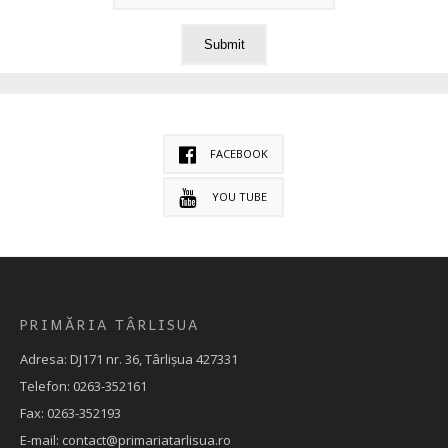
FACEBOOK
YOU TUBE
PRIMĂRIA TÂRLISUA
Adresa: DJ171 nr. 36, Târlișua 427331
Telefon: 0263-352161
Fax: 0263-352193
E-mail: contact@primariatarlisua.ro