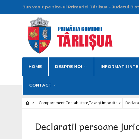
Bun venit pe site-ul Primariei Târlișua - Judetul Bis
HOME
DESPRE NOI
INFORMATII INTE
CONTACT
Compartiment Contabilitate,Taxe şi Impozite
Declara
Declaratii persoane juri