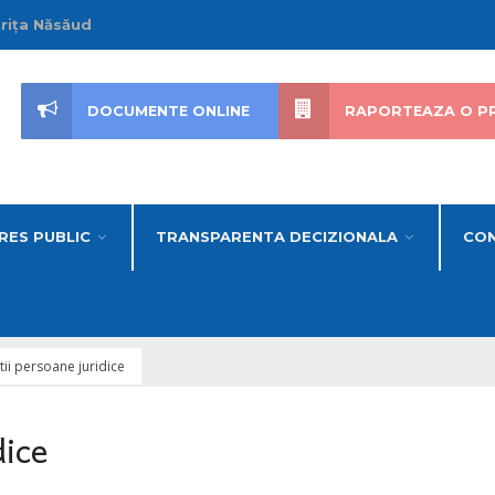
trița Năsăud
DOCUMENTE ONLINE
RAPORTEAZA O P
RES PUBLIC
TRANSPARENTA DECIZIONALA
CON
tii persoane juridice
dice