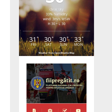
clear sky
33% humidity
wind: 3m/s WSW
H 30 • L 30
31
30
30
33
°
°
°
°
FRI
SAT
SUN
MON
Weather from OpenWeatherMap