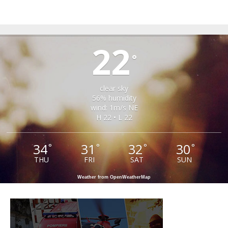
TIRLIȘUA
22
°
clear sky
56% humidity
wind: 1m/s NE
H 22 • L 22
34
31
32
30
°
°
°
°
THU
FRI
SAT
SUN
Weather from OpenWeatherMap