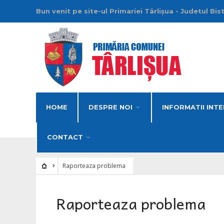
Bun venit pe site-ul Primariei Târlișua - Judetul Bis
HOME
DESPRE NOI
INFORMATII INTE
CONTACT
Raporteaza problema
Raporteaza problema