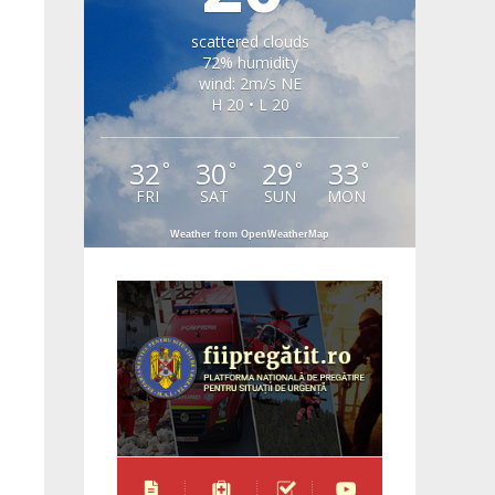
scattered clouds
72% humidity
wind: 2m/s NE
H 20 • L 20
32
30
29
33
°
°
°
°
FRI
SAT
SUN
MON
Weather from OpenWeatherMap