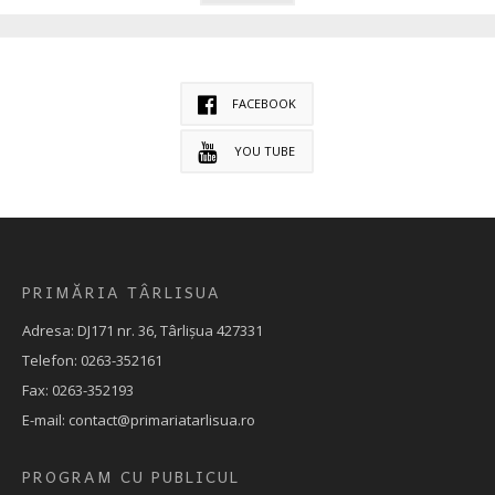
FACEBOOK
YOU TUBE
PRIMĂRIA TÂRLISUA
Adresa: DJ171 nr. 36, Târlișua 427331
Telefon: 0263-352161
Fax: 0263-352193
E-mail: contact@primariatarlisua.ro
PROGRAM CU PUBLICUL