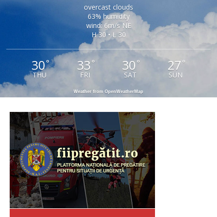
overcast clouds
63% humidity
wind: 6m/s NE
H 30 • L 30
30
33
30
27
°
°
°
°
THU
FRI
SAT
SUN
Weather from OpenWeatherMap