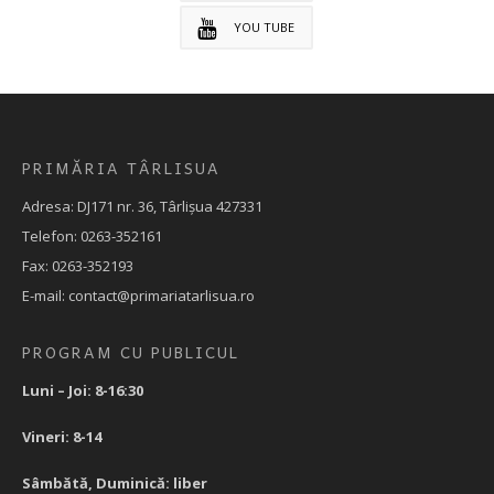
YOU TUBE
PRIMĂRIA TÂRLISUA
Adresa: DJ171 nr. 36, Târlișua 427331
Telefon: 0263-352161
Fax: 0263-352193
E-mail: contact@primariatarlisua.ro
PROGRAM CU PUBLICUL
Luni – Joi: 8-16:30
Vineri: 8-14
Sâmbătă, Duminică: liber