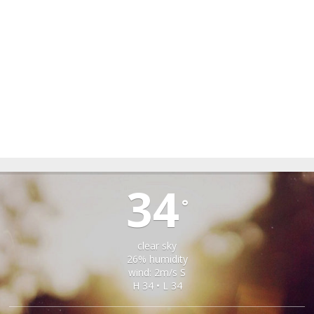
TIRLIȘUA
34
°
clear sky
26% humidity
wind: 2m/s S
H 34 • L 34