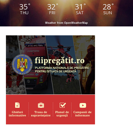
35
32
31
28
°
°
°
°
THU
FRI
SAT
SUN
Weather from OpenWeatherMap