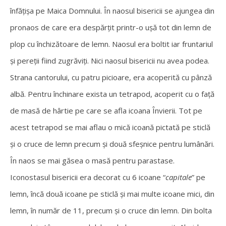
înfățișa pe Maica Domnului. În naosul bisericii se ajungea din
pronaos de care era despărțit printr-o ușă tot din lemn de
plop cu închizătoare de lemn. Naosul era boltit iar fruntariul
și pereții fiind zugrăviți. Nici naosul bisericii nu avea podea.
Strana cantorului, cu patru picioare, era acoperită cu pânză
albă. Pentru închinare exista un tetrapod, acoperit cu o față
de masă de hârtie pe care se afla icoana Învierii. Tot pe
acest tetrapod se mai aflau o mică icoană pictată pe sticlă
și o cruce de lemn precum și două sfeșnice pentru lumânări.
În naos se mai găsea o masă pentru parastase.
Iconostasul bisericii era decorat cu 6 icoane “
capitale
” pe
lemn, încă două icoane pe sticlă și mai multe icoane mici, din
lemn, în număr de 11, precum și o cruce din lemn. Din bolta