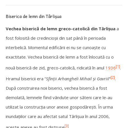
Biserica de lemn din Târlișua
Vechea biserică de lemn greco-catolică din Târlișua
a
fost folosită de credincioșii din sat până în perioada
interbelică. Momentul edificării ei nu se cunoaște cu
exactitate. Vechea biserică de lemn a fost înlocuită cu o
[1]
nouă biserică de zid, greco-catolică, ridicată în anul
1936
.
[2]
Hramul bisericii era “
Sfinții Arhangheli Mihail și Gavriil
“
.
După construirea noii biserici, vechea biserică a fost
demolată, lemnele fiind vândute unor săteni care le-au
utilizat la construcția unor anexe gospodărești. În urma
inundațiilor care au afectat satul Târlișua în anul 2006,
[3]
aceste anexe au fost distruse
.