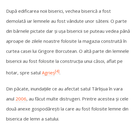
După edificarea noii biserici, vechea biserică a fost
demolată iar lemnele au fost vândute unor săteni. O parte
din bârnele pictate dar și ușa bisericii se puteau vedea până
aproape de zilele noastre folosite la magazia construită în
curtea casei lui Grigore Borcutean. O altă parte din lemnele
bisericii au fost folosite la construcția unui căsoi, aflat pe
[4]
hotar, spre satul
Agrieș
.
Din păcate, inundațiile ce au afectat satul Târlișua în vara
anul
2006
, au făcut multe distrugeri. Printre acestea și cele
două anexe gospodărești la care au fost folosite lemne din
biserica de lemn a satului.