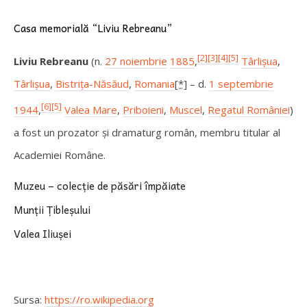
Casa memorială “Liviu Rebreanu”
[2]
[3]
[4]
[5]
Liviu Rebreanu
(n.
27 noiembrie
1885
,
Târlișua
,
Târlișua
,
Bistrița-Năsăud
,
Romania
[*]
– d.
1 septembrie
[6]
[5]
1944
,
Valea Mare
,
Priboieni
,
Muscel
,
Regatul României
)
a fost un prozator și dramaturg român, membru titular al
Academiei Române.
Muzeu – colecție de păsări împăiate
Munții Țibleșului
Valea Iliușei
Sursa:
https://ro.wikipedia.org