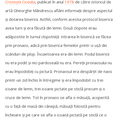
Cristeștii Ciceului
, publicat în anul
1978
de către istoricul de
artă Gheorghe Mândrescu aflăm informații despre aspectul
și dotarea bisericii. Astfel, conform acestui protocol biserica
avea turn și era făcută din lemn. Două clopote erau
adăpostite în turnul clopotniță. Intrarea în biserică se făcea
prin pronaos, adică prin biserica femeilor printr-o ușă din
scânduri de plop. Încuietoarea era din lemn. Podul bisericii
nu era podit și nici pardoseală nu era. Pereții pronaosului nu
erau împodobiți cu pictură. Pronaosul era despărțit de naos
printr-un zid închis în întregime și era împodobit cu trei
icoane de lemn, trei icoane pictate pe sticlă precum și o
cruce de lemn. Tot în pronaos se afla o măsuță, acoperită
cu o față de masă din cânepă, măsuță folosită pentru
închinare și pe care se afla o icoană pictată pe sticlă ce o