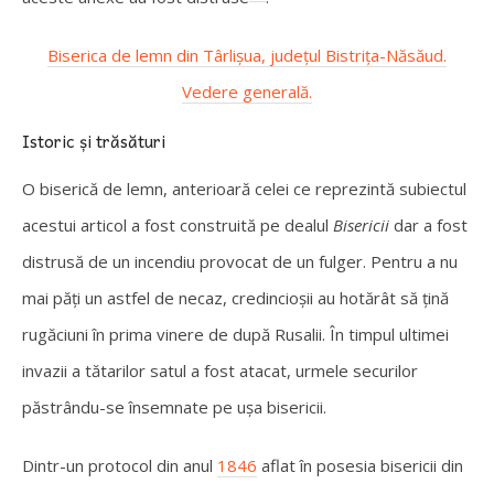
Biserica de lemn din Târlişua, judeţul Bistriţa-Năsăud.
Vedere generală.
Istoric și trăsături
O biserică de lemn, anterioară celei ce reprezintă subiectul
acestui articol a fost construită pe dealul
Bisericii
dar a fost
distrusă de un incendiu provocat de un fulger. Pentru a nu
mai păți un astfel de necaz, credincioșii au hotărât să țină
rugăciuni în prima vinere de după Rusalii. În timpul ultimei
invazii a tătarilor satul a fost atacat, urmele securilor
păstrându-se însemnate pe ușa bisericii.
Dintr-un protocol din anul
1846
aflat în posesia bisericii din