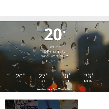
TIRLIȘUA
20
°
light rain
84% humidity
wind: 3m/s NNW
H 20 • L 20
20
27
30
33
°
°
°
°
FRI
SAT
SUN
MON
Weather from OpenWeatherMap