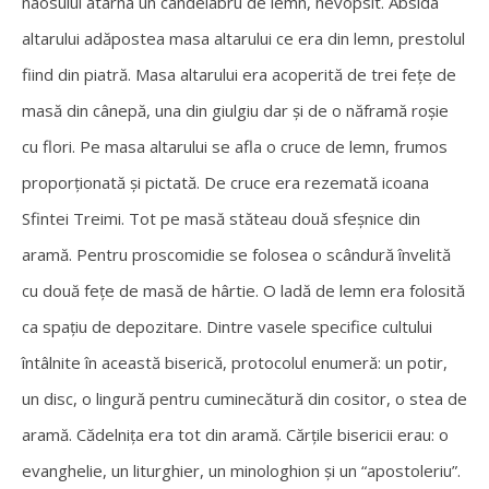
naosului atârna un candelabru de lemn, nevopsit. Absida
altarului adăpostea masa altarului ce era din lemn, prestolul
fiind din piatră. Masa altarului era acoperită de trei fețe de
masă din cânepă, una din giulgiu dar și de o năframă roșie
cu flori. Pe masa altarului se afla o cruce de lemn, frumos
proporționată și pictată. De cruce era rezemată icoana
Sfintei Treimi. Tot pe masă stăteau două sfeșnice din
aramă. Pentru proscomidie se folosea o scândură învelită
cu două fețe de masă de hârtie. O ladă de lemn era folosită
ca spațiu de depozitare. Dintre vasele specifice cultului
întâlnite în această biserică, protocolul enumeră: un potir,
un disc, o lingură pentru cuminecătură din cositor, o stea de
aramă. Cădelnița era tot din aramă. Cărțile bisericii erau: o
evanghelie, un liturghier, un minologhion și un “apostoleriu”.