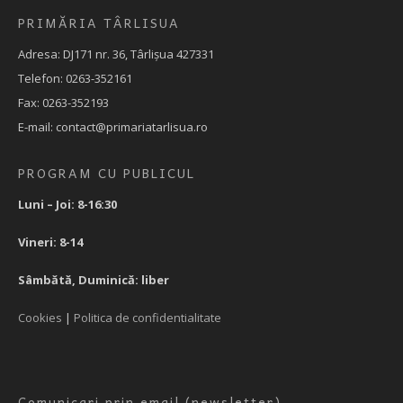
PRIMĂRIA TÂRLISUA
Adresa: DJ171 nr. 36, Târlișua 427331
Telefon: 0263-352161
Fax: 0263-352193
E-mail: contact@primariatarlisua.ro
PROGRAM CU PUBLICUL
Luni – Joi: 8-16:30
Vineri: 8-14
Sâmbătă, Duminică: liber
Cookies
|
Politica de confidentialitate
Comunicari prin email (newsletter)