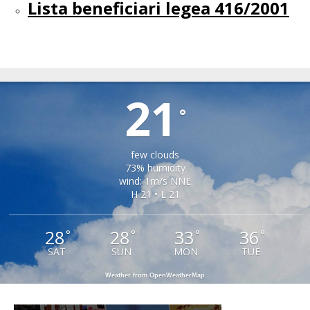
Lista beneficiari legea 416/2001
TIRLIȘUA
21
°
few clouds
73% humidity
wind: 1m/s NNE
H 21 • L 21
28
28
33
36
°
°
°
°
SAT
SUN
MON
TUE
Weather from OpenWeatherMap