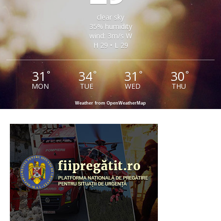
clear sky
35% humidity
wind: 3m/s W
H 29 • L 29
31
34
31
30
°
°
°
°
MON
TUE
WED
THU
Weather from OpenWeatherMap