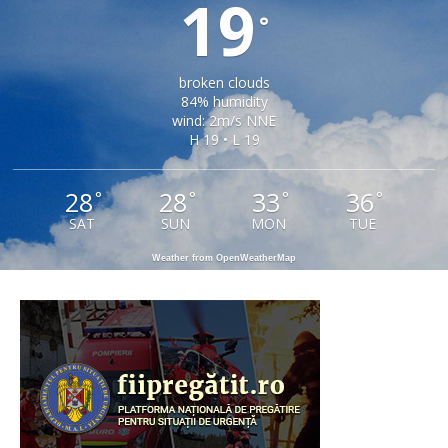
19
°
broken clouds
84% humidity
wind: 2m/s NNE
H 19 • L 19
28
28
33
36
°
°
°
°
SAT
SUN
MON
TUE
Weather from OpenWeatherMap