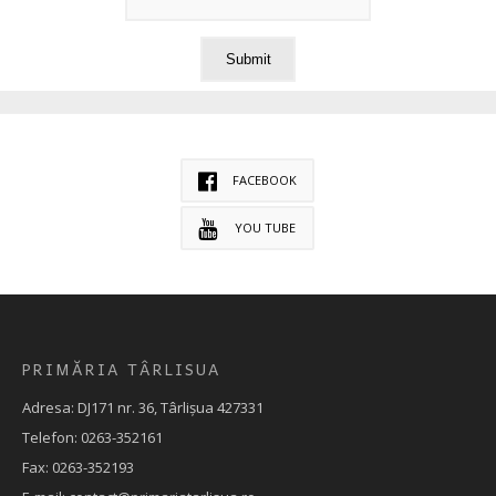
FACEBOOK
YOU TUBE
PRIMĂRIA TÂRLISUA
Adresa: DJ171 nr. 36, Târlișua 427331
Telefon: 0263-352161
Fax: 0263-352193