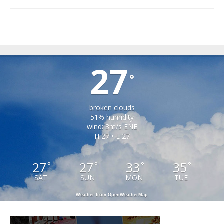
TIRLIȘUA
27
°
broken clouds
51% humidity
wind: 3m/s ENE
H 27 • L 27
27
27
33
35
°
°
°
°
SAT
SUN
MON
TUE
Weather from OpenWeatherMap