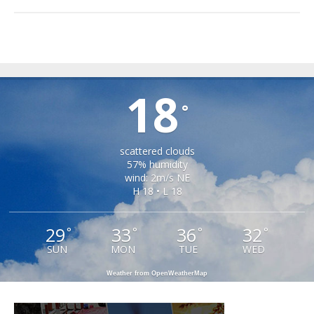
TIRLIȘUA
18
°
scattered clouds
57% humidity
wind: 2m/s NE
H 18 • L 18
29
33
36
32
°
°
°
°
SUN
MON
TUE
WED
Weather from OpenWeatherMap