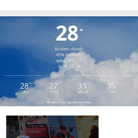
TIRLIȘUA
28
°
broken clouds
45% humidity
wind: 3m/s E
H 28 • L 28
28
27
33
35
°
°
°
°
SAT
SUN
MON
TUE
Weather from OpenWeatherMap