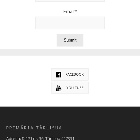
Email*
FACEBOOK
YOU TUBE
PRIMĂRIA TÂRLISUA
Adresa: DJ171 nr. 36, Târlișua 427331