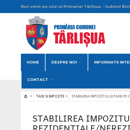
Bun venit pe site-ul Primariei Târlișua - Judetul Bis
HOME
DESPRE NOI
INFORMATII INTE
CONTACT
TAXE SI IMPOZITE
STABILIREA IMPOZITULUI/TAXEI PE 
STABILIREA IMPOZITU
REZIDENTIALE/NEREZ