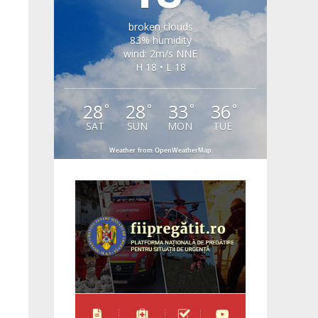
broken clouds
83% humidity
wind: 2m/s NNE
H 18 • L 18
28
28
33
36
°
°
°
°
SAT
SUN
MON
TUE
Weather from OpenWeatherMap