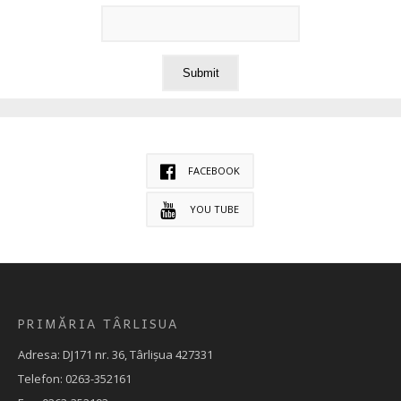
FACEBOOK
YOU TUBE
PRIMĂRIA TÂRLISUA
Adresa: DJ171 nr. 36, Târlișua 427331
Telefon: 0263-352161