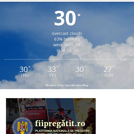
30
°
overcast clouds
63% humidity
wind: 6m/s NE
H 30 • L 30
30
33
30
27
°
°
°
°
THU
FRI
SAT
SUN
Weather from OpenWeatherMap