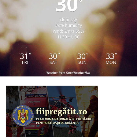
30
°
clear sky
39% humidity
wind: 2m/s SSW
H 30 • L 30
31
30
30
33
°
°
°
°
FRI
SAT
SUN
MON
Weather from OpenWeatherMap