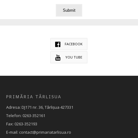
FACEBOOK
YOU TUBE
PRIMĂRIA TÂRLISUA
Adresa: DJ171 nr. 36, Târlișua 427331
Telefon: 0263-352161
Fax: 0263-352193
E-mail: contact@primariatarlisua.ro