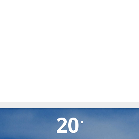
TIRLIȘUA
20
°