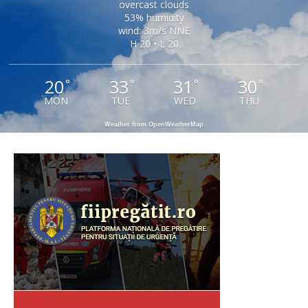
overcast clouds
53% humidity
wind: 3m/s NNE
H 20 • L 20
20
33
31
30
°
°
°
°
MON
TUE
WED
THU
Weather from OpenWeatherMap