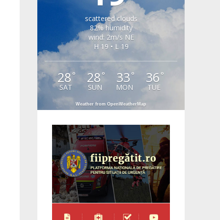
scattered clouds
82% humidity
wind: 2m/s NE
H 19 • L 19
28
28
33
36
°
°
°
°
SAT
SUN
MON
TUE
Weather from OpenWeatherMap