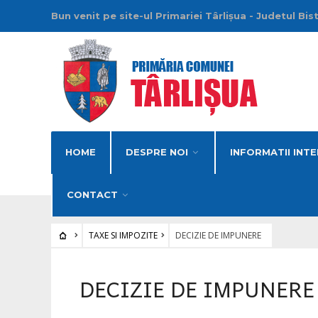
Bun venit pe site-ul Primariei Târlișua - Judetul Bis
HOME
DESPRE NOI
INFORMATII INTE
CONTACT
TAXE SI IMPOZITE
DECIZIE DE IMPUNERE
DECIZIE DE IMPUNERE