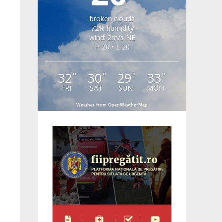
broken clouds
72% humidity
wind: 2m/s NE
H 20 • L 20
32
30
29
33
°
°
°
°
FRI
SAT
SUN
MON
Weather from OpenWeatherMap