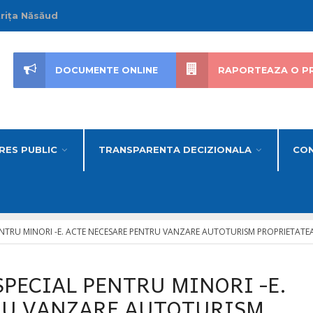
trița Năsăud
DOCUMENTE ONLINE
RAPORTEAZA O P
RES PUBLIC
TRANSPARENTA DECIZIONALA
CON
ENTRU MINORI -E. ACTE NECESARE PENTRU VANZARE AUTOTURISM PROPRIETATE
PECIAL PENTRU MINORI -E.
RU VANZARE AUTOTURISM