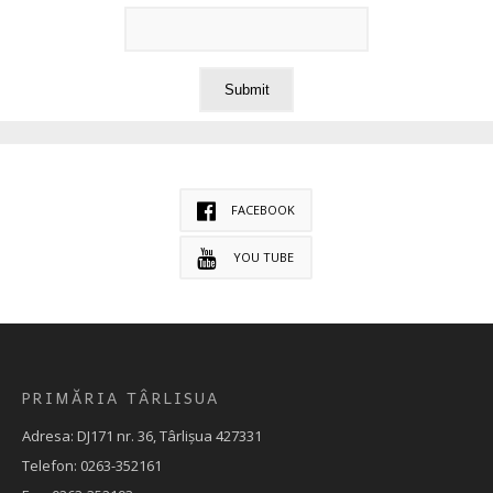
FACEBOOK
YOU TUBE
PRIMĂRIA TÂRLISUA
Adresa: DJ171 nr. 36, Târlișua 427331
Telefon: 0263-352161