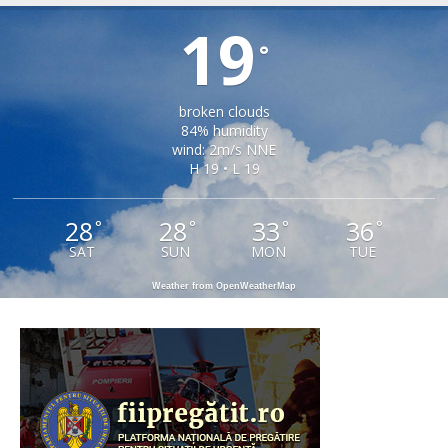
19
°
broken clouds
84% humidity
wind: 2m/s NNE
H 19 • L 19
28
28
33
36
°
°
°
°
SAT
SUN
MON
TUE
Weather from OpenWeatherMap