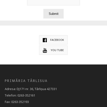
FACEBOOK
YOU TUBE
PRIMĂRIA TÂRLISUA
Adresa: DJ171 nr. 36, Târlișua 427331
Telefon: 0263-352161
Fax: 0263-352193