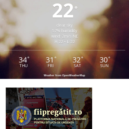
22
°
clear sky
57% humidity
wind: 2m/s NE
H 22 • L 22
34
31
32
30
°
°
°
°
THU
FRI
SAT
SUN
Weather from OpenWeatherMap