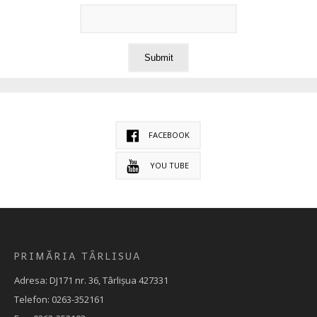
FACEBOOK
YOU TUBE
PRIMĂRIA TÂRLISUA
Adresa: DJ171 nr. 36, Târlișua 427331
Telefon: 0263-352161