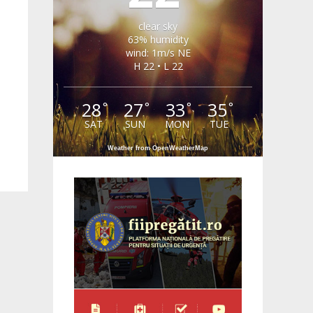
clear sky
63% humidity
wind: 1m/s NE
H 22 • L 22
28
27
33
35
°
°
°
°
SAT
SUN
MON
TUE
Weather from OpenWeatherMap