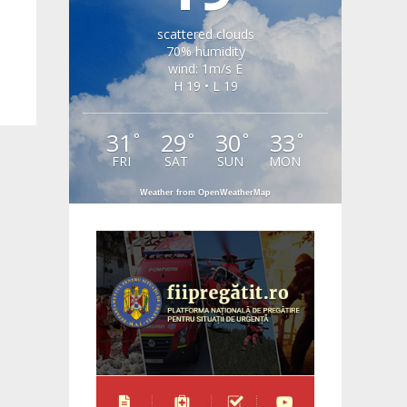
scattered clouds
70% humidity
wind: 1m/s E
H 19 • L 19
31
29
30
33
°
°
°
°
FRI
SAT
SUN
MON
Weather from OpenWeatherMap