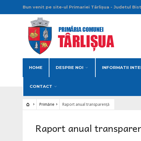
Bun venit pe site-ul Primariei Târlișua - Judetul Bis
HOME
DESPRE NOI
INFORMATII INTE
CONTACT
Primărie
Raport anual transparență
Raport anual transpare