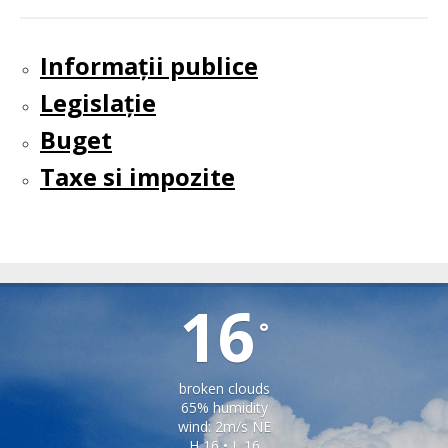
Informații publice
Legislație
Buget
Taxe si impozite
TIRLIȘUA
16
°
broken clouds
65% humidity
wind: 2m/s NE
H 16 • L 16