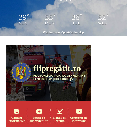
29
33
36
32
°
°
°
°
SUN
MON
TUE
WED
Weather from OpenWeatherMap